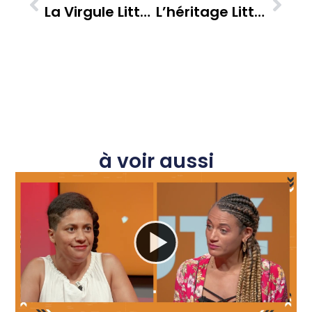
La Virgule Littéraire Tous Créoles : Camille Bristol Et La Vitalité Des Lettres Martiniquaises
L’héritage Littéraire Martiniquais Au Salon Tous Créoles : Une Rencontre Avec Euphrasie Calmont
à voir aussi