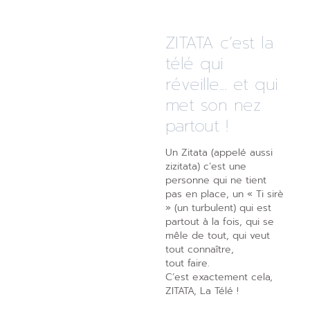
ZITATA c’est la
télé qui
réveille... et qui
met son nez
partout !
Un Zitata (appelé aussi
zizitata) c’est une
personne qui ne tient
pas en place, un « Ti sirè
» (un turbulent) qui est
partout à la fois, qui se
mêle de tout, qui veut
tout connaître,
tout faire.
C’est exactement cela,
ZITATA, La Télé !