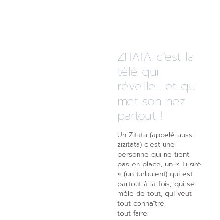
ZITATA c’est la
télé qui
réveille... et qui
met son nez
partout !
Un Zitata (appelé aussi
zizitata) c’est une
personne qui ne tient
pas en place, un « Ti sirè
» (un turbulent) qui est
partout à la fois, qui se
mêle de tout, qui veut
tout connaître,
tout faire.