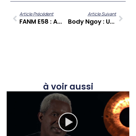
Article Précédent
Article Suivant
FANM E58 : Amandine Négoti Et Marie Boniface, L’engagement Féminin En Lumière
Body Ngoy : Un Regard Congolo-Canadien Sur L’universalité De Kassav’
à voir aussi