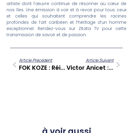
artiste dont l’œuvre continue de résonner au cœur de
nos îles. Une émission à voir et à revoir pour tous ceux
et celles qui souhaitent comprendre les racines
profondes de l’art caribéen et l’héritage d’un homme
exceptionnel. Rendez-vous sur Zitata TV pour cette
transmission de savoir et de passion.
Article Précédent
Article Suivant
FOK KOZE : Réinsertion, Réhabilitation – Quels Chemins Pour Une Seconde Chance En Outre-Mer ?
Victor Anicet : Un Maître De L’art Caribéen Entre Histoire Amérindienne Et Terre Martiniquaise
à voir aussi