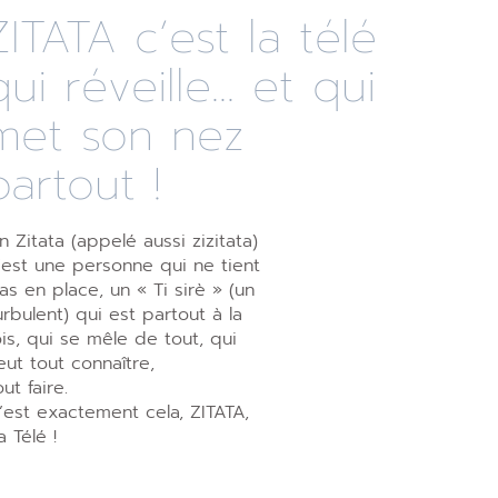
ZITATA c’est la télé
qui réveille... et qui
met son nez
partout !
n Zitata (appelé aussi zizitata)
’est une personne qui ne tient
as en place, un « Ti sirè » (un
urbulent) qui est partout à la
ois, qui se mêle de tout, qui
eut tout connaître,
out faire.
’est exactement cela, ZITATA,
a Télé !