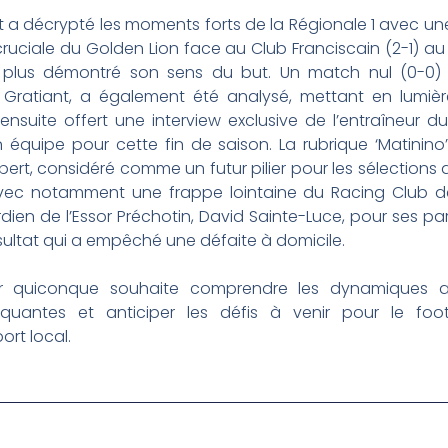
a décrypté les moments forts de la Régionale 1 avec une a
 cruciale du Golden Lion face au Club Franciscain (2-1) au 
plus démontré son sens du but. Un match nul (0-0) e
Gratiant, a également été analysé, mettant en lumière
ensuite offert une interview exclusive de l’entraîneur d
 équipe pour cette fin de saison. La rubrique ‘Matinino’
ert, considéré comme un futur pilier pour les sélections d
 avec notamment une frappe lointaine du Racing Club de 
dien de l’Essor Préchotin, David Sainte-Luce, pour ses p
résultat qui a empêché une défaite à domicile.
r quiconque souhaite comprendre les dynamiques act
rquantes et anticiper les défis à venir pour le foot
rt local.