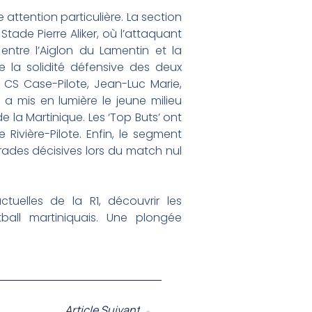
ttention particulière. La section
Stade Pierre Aliker, où l’attaquant
ntre l’Aiglon du Lamentin et la
 la solidité défensive des deux
u CS Case-Pilote, Jean-Luc Marie,
 a mis en lumière le jeune milieu
e la Martinique. Les ‘Top Buts’ ont
Rivière-Pilote. Enfin, le segment
arades décisives lors du match nul
uelles de la R1, découvrir les
ball martiniquais. Une plongée
Article Suivant