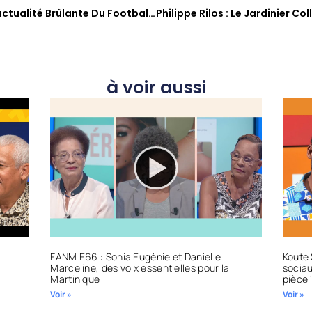
Madin Foot : Au Cœur De L’actualité Brûlante Du Football Martiniquais
à voir aussi
FANM E66 : Sonia Eugénie et Danielle
Kouté 
Marceline, des voix essentielles pour la
sociau
Martinique
pièce 
Voir »
Voir »