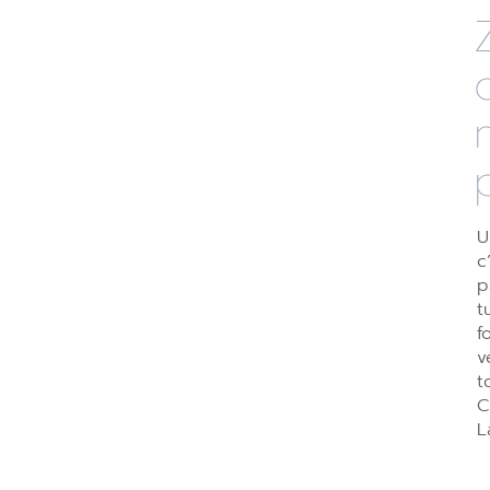
U
c
p
t
f
v
t
C
L