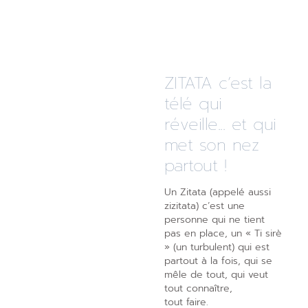
ZITATA c’est la
télé qui
réveille... et qui
met son nez
partout !
Un Zitata (appelé aussi
zizitata) c’est une
personne qui ne tient
pas en place, un « Ti sirè
» (un turbulent) qui est
partout à la fois, qui se
mêle de tout, qui veut
tout connaître,
tout faire.