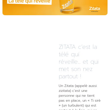
ZITATA c’est la
télé qui
réveille... et qui
met son nez
partout !
Un Zitata (appelé aussi
zizitata) c’est une
personne qui ne tient
pas en place, un « Ti sirè
» (un turbulent) qui est