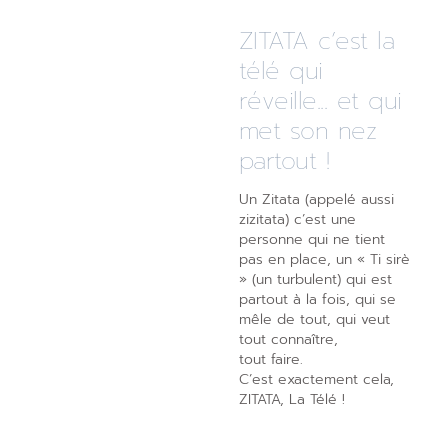
ZITATA c’est la
télé qui
réveille... et qui
met son nez
partout !
Un Zitata (appelé aussi
zizitata) c’est une
personne qui ne tient
pas en place, un « Ti sirè
» (un turbulent) qui est
partout à la fois, qui se
mêle de tout, qui veut
tout connaître,
tout faire.
C’est exactement cela,
ZITATA, La Télé !