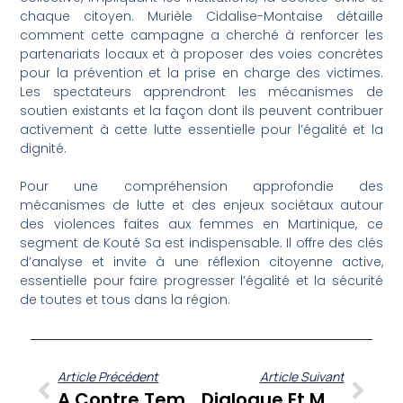
chaque citoyen. Murièle Cidalise-Montaise détaille
comment cette campagne a cherché à renforcer les
partenariats locaux et à proposer des voies concrètes
pour la prévention et la prise en charge des victimes.
Les spectateurs apprendront les mécanismes de
soutien existants et la façon dont ils peuvent contribuer
activement à cette lutte essentielle pour l’égalité et la
dignité.
Pour une compréhension approfondie des
mécanismes de lutte et des enjeux sociétaux autour
des violences faites aux femmes en Martinique, ce
segment de Kouté Sa est indispensable. Il offre des clés
d’analyse et invite à une réflexion citoyenne active,
essentielle pour faire progresser l’égalité et la sécurité
de toutes et tous dans la région.
Article Précédent
Article Suivant
A Contre Temps : Gérard Dorwling Carter Et Ses Chroniqueurs Offrent Une Analyse Singulière De L’actualité
Dialogue Et Mémoires Vives : Quand L’échec D’une Rencontre Révèle Les Défis Martiniquais