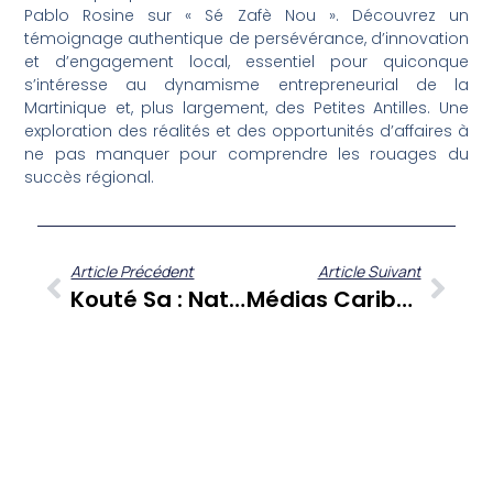
Pablo Rosine sur « Sé Zafè Nou ». Découvrez un
témoignage authentique de persévérance, d’innovation
et d’engagement local, essentiel pour quiconque
s’intéresse au dynamisme entrepreneurial de la
Martinique et, plus largement, des Petites Antilles. Une
exploration des réalités et des opportunités d’affaires à
ne pas manquer pour comprendre les rouages du
succès régional.
Article Précédent
Article Suivant
Kouté Sa : Nathalie Chillan Présente Kayso, Une Assistance Innovante Pour Les Patients Ultramarins En Hexagone
Médias Caribéens : Marie Tricot Et Edyna Ndebani Face Aux Enjeux De L’information Et La Communication