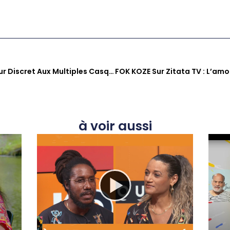
Pablo Rosine : L’entrepreneur Discret Aux Multiples Casquettes, Du Lamentin À The Rooftop
à voir aussi