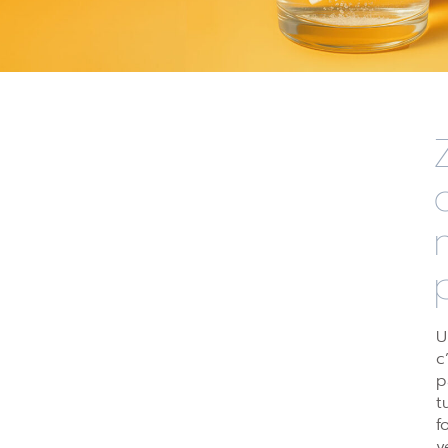
U
c
p
t
f
v