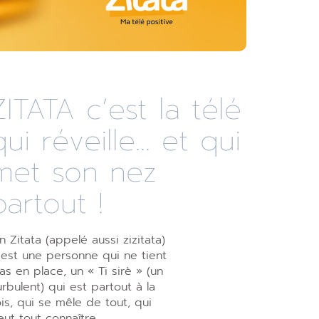
ZITATA c’est la télé
qui réveille... et qui
met son nez
partout !
n Zitata (appelé aussi zizitata)
’est une personne qui ne tient
as en place, un « Ti sirè » (un
urbulent) qui est partout à la
ois, qui se mêle de tout, qui
eut tout connaître,