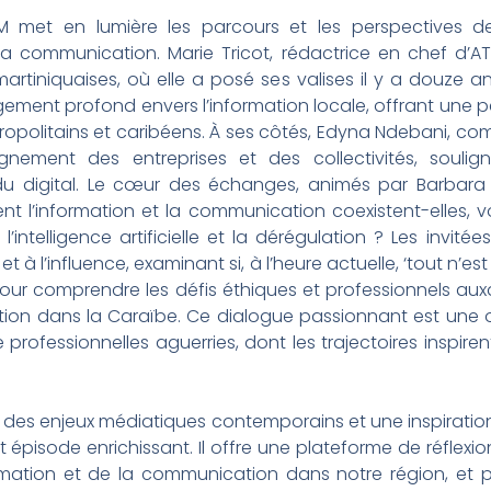
 met en lumière les parcours et les perspectives 
a communication. Marie Tricot, rédactrice en chef d’A
 martiniquaises, où elle a posé ses valises il y a douze 
ement profond envers l’information locale, offrant une pe
tropolitains et caribéens. À ses côtés, Edyna Ndebani,
ement des entreprises et des collectivités, souligna
 du digital. Le cœur des échanges, animés par Barbara 
 l’information et la communication coexistent-elles, v
’intelligence artificielle et la dérégulation ? Les invi
 à l’influence, examinant si, à l’heure actuelle, ‘tout n’es
 pour comprendre les défis éthiques et professionnels aux
on dans la Caraïbe. Ce dialogue passionnant est une o
rofessionnelles aguerries, dont les trajectoires inspirent
es enjeux médiatiques contemporains et une inspiration
épisode enrichissant. Il offre une plateforme de réflexio
ormation et de la communication dans notre région, et