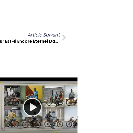
Article Suivant
FOK KOZE Sur Zitata TV : L’amour Est-Il Encore Éternel Dans Nos Sociétés Caribéennes ?