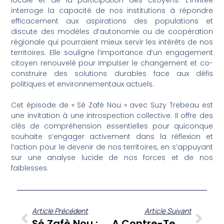
locale et de la participation des citoyens. L’invitée
interroge la capacité de nos institutions à répondre
efficacement aux aspirations des populations et
discute des modèles d’autonomie ou de coopération
régionale qui pourraient mieux servir les intérêts de nos
territoires. Elle souligne l’importance d’un engagement
citoyen renouvelé pour impulser le changement et co-
construire des solutions durables face aux défis
politiques et environnementaux actuels.
Cet épisode de « Sé Zafè Nou » avec Suzy Trebeau est
une invitation à une introspection collective. Il offre des
clés de compréhension essentielles pour quiconque
souhaite s’engager activement dans la réflexion et
l’action pour le devenir de nos territoires, en s’appuyant
sur une analyse lucide de nos forces et de nos
faiblesses.
Article Précédent
Article Suivant
Sé Zafè Nou : Adams Kwateh Décrypte Les Enjeux De La Société Antillaise Avec Jean-Marc Kromwel
A Contre-Temps Du 22 Octobre 2021 : Dorwling-Carter Et Ses Chroniqueurs Décryptent L’actualité Cruciale Des Antilles Et De La Guyane