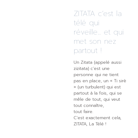
ZITATA c’est la
télé qui
réveille... et qui
met son nez
partout !
Un Zitata (appelé aussi
zizitata) c’est une
personne qui ne tient
pas en place, un « Ti sirè
» (un turbulent) qui est
partout à la fois, qui se
mêle de tout, qui veut
tout connaître,
tout faire.
C’est exactement cela,
ZITATA, La Télé !