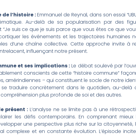
e l’histoire :
Emmanuel de Reynal, dans son essai “UBUNT
lématique. Au-delà de sa popularisation par des f
t “Je suis ce que je suis parce que vous êtes ce que vous
e décortiquer les événements et les trajectoires humaines
les d’une chaîne collective. Cette approche invite à r
entrelacent, influençant notre présent.
mune et ses implications :
Le débat soulevé par l’ouvr
blement conscients de cette “histoire commune” façonn
s, amérindiennes – qui constituent le socle de notre ide
 se traduire concrètement dans le quotidien, au-delà
compréhension plus profonde de soi et des autres.
e présent :
L’analyse ne se limite pas à une rétrospectiv
éclairer les défis contemporains. En comprenant mieux 
velopper une perspective plus riche sur la citoyenneté, l
al complexe et en constante évolution. L’épisode incite