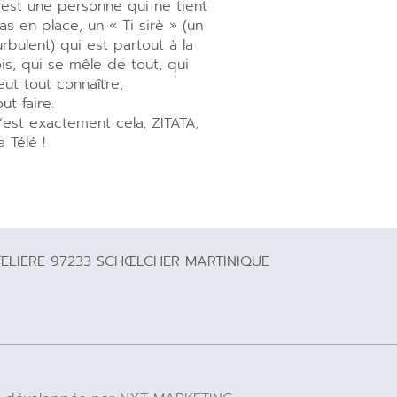
’est une personne qui ne tient
as en place, un « Ti sirè » (un
urbulent) qui est partout à la
ois, qui se mêle de tout, qui
eut tout connaître,
out faire.
’est exactement cela, ZITATA,
a Télé !
TELIERE 97233 SCHŒLCHER MARTINIQUE