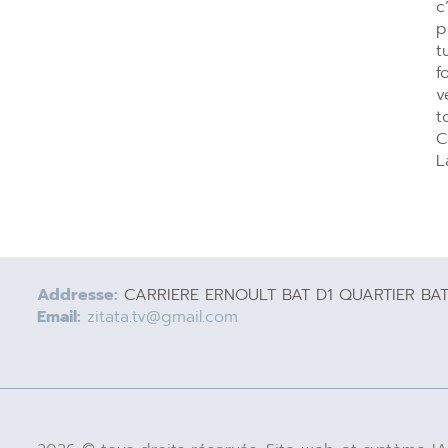
c
p
t
f
v
t
C
L
Addresse:
CARRIERE ERNOULT BAT D1 QUARTIER BA
Email:
zitata.tv@gmail.com