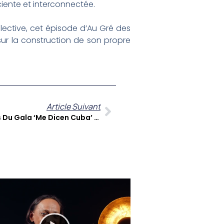
ciente et interconnectée.
ollective, cet épisode d’Au Gré des
 sur la construction de son propre
Article Suivant
Melvin Angarica : Les Coulisses Du Gala ‘Me Dicen Cuba’ Et L’avenir De La Danse Latine Aux Antilles