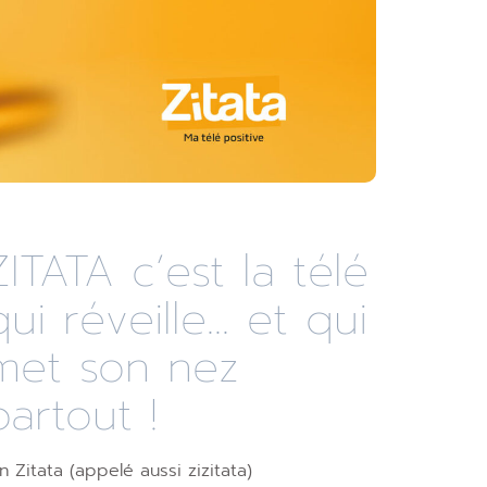
ZITATA c’est la télé
qui réveille... et qui
met son nez
partout !
n Zitata (appelé aussi zizitata)