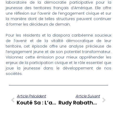
laboratoire de la démocratie participative pour la
jeunesse des territoires français d’Amérique. Elle offre
une réflexion sur l’avenir de l’engagement civique et sur
la manière dont de telles structures peuvent continuer
à former les décideurs de demain.
Pour les résidents et la diaspora caribéenne soucieux
de l’avenir et de la vitalité démocratique de leur
territoire, cet épisode offre une analyse précieuse de
l’engagement jeune et de son potentiel transformateur.
Visionnez cette émission pour mieux appréhender les
enjeux de la participation civique et le rôle essentiel que
joue la jeunesse dans le développement de nos
sociétés.
Article Précédent
Article Suivant
Kouté Sa : L’association Les Kaméléons Dynamise La Vie Des Seniors À La Cité Dillon Et Prépare Un Événement Bien-Être
Rudy Rabathaly : De France-Antilles À L’écriture Créole, Un Parcours Inspirant Dans Sé Zafè Nou