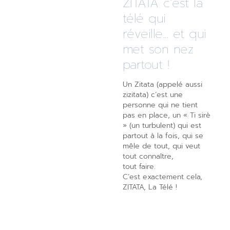
ZITATA c’est la
télé qui
réveille... et qui
met son nez
partout !
Un Zitata (appelé aussi
zizitata) c’est une
personne qui ne tient
pas en place, un « Ti sirè
» (un turbulent) qui est
partout à la fois, qui se
mêle de tout, qui veut
tout connaître,
tout faire.
C’est exactement cela,
ZITATA, La Télé !