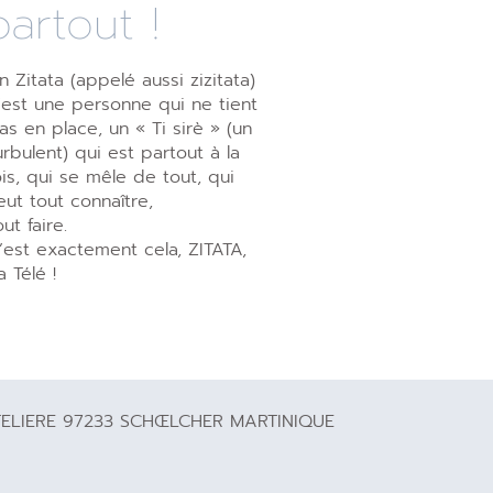
partout !
n Zitata (appelé aussi zizitata)
’est une personne qui ne tient
as en place, un « Ti sirè » (un
urbulent) qui est partout à la
ois, qui se mêle de tout, qui
eut tout connaître,
out faire.
’est exactement cela, ZITATA,
a Télé !
TELIERE 97233 SCHŒLCHER MARTINIQUE