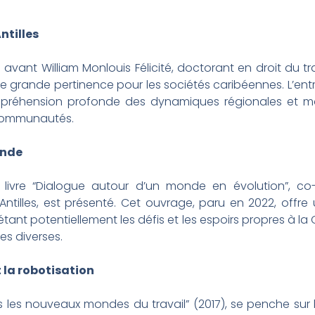
ntilles
nt William Monlouis Félicité, doctorant en droit du trav
 grande pertinence pour les sociétés caribéennes. L’entr
mpréhension profonde des dynamiques régionales et mon
s communautés.
onde
livre “Dialogue autour d’un monde en évolution”, co-é
tilles, est présenté. Cet ouvrage, paru en 2022, offre
létant potentiellement les défis et les espoirs propres à la
es diverses.
 la robotisation
 les nouveaux mondes du travail” (2017), se penche sur