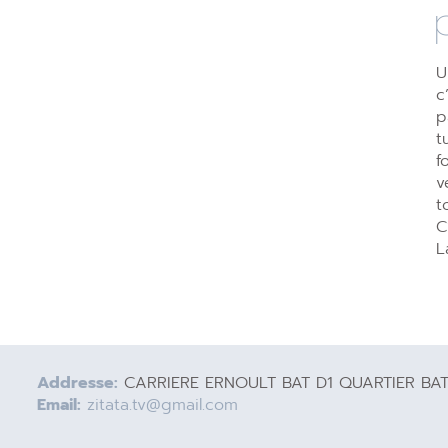
U
c
p
t
f
v
t
C
L
Addresse:
CARRIERE ERNOULT BAT D1 QUARTIER BA
Email:
zitata.tv@gmail.com