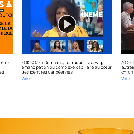
nte «
FOK KOZE : Défrisage, perruque, lace wig,
A Cont
émancipation ou complexe capillaire au cœur
autrem
es
des identités caribéennes
chron
Voir »
Voir »