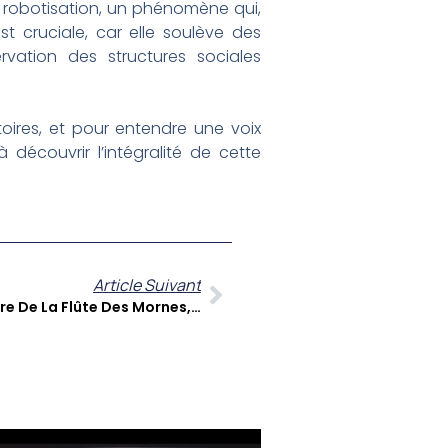
la robotisation, un phénomène qui,
est cruciale, car elle soulève des
vation des structures sociales
oires, et pour entendre une voix
à découvrir l’intégralité de cette
Article Suivant
Sé Zafè Nou : Max Cilla, Le Maître De La Flûte Des Mornes, Une Immersion Dans Un Parcours De Vie