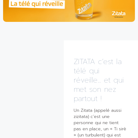
ZITATA c’est la
télé qui
réveille... et qui
met son nez
partout !
Un Zitata (appelé aussi
zizitata) c’est une
personne qui ne tient
pas en place, un « Ti sirè
» (un turbulent) qui est