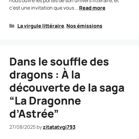
nous ouvre les portes de son univers littéraire, et
c’est une invitation que vous …
Read more
La virgule littéraire
,
Nos émissions
Dans le souffle des
dragons : À la
découverte de la saga
“La Dragonne
d’Astrée”
27/08/2025
by
zitatatvgi793