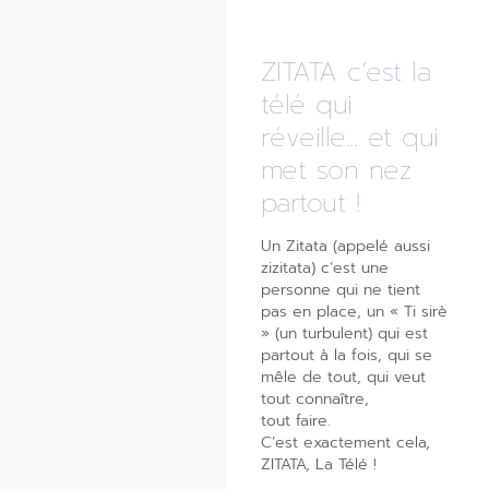
ZITATA c’est la
télé qui
réveille... et qui
met son nez
partout !
Un Zitata (appelé aussi
zizitata) c’est une
personne qui ne tient
pas en place, un « Ti sirè
» (un turbulent) qui est
partout à la fois, qui se
mêle de tout, qui veut
tout connaître,
tout faire.
C’est exactement cela,
ZITATA, La Télé !