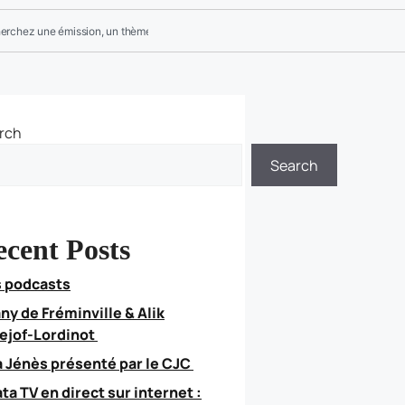
rch
Search
cent Posts
 podcasts
any de Fréminville & Alik
ejof-Lordinot
 Jénès présenté par le CJC
ata TV en direct sur internet :