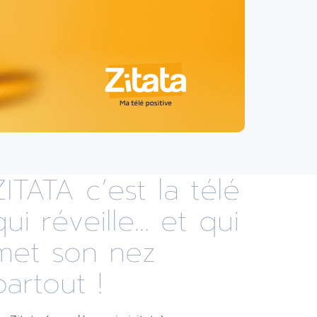
ZITATA c’est la télé
qui réveille... et qui
met son nez
partout !