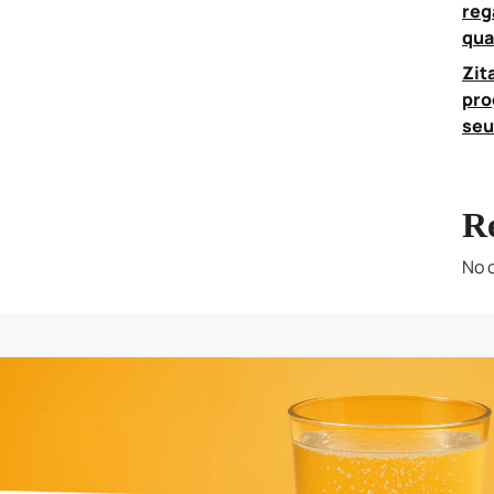
reg
qua
Zit
pro
seu
R
No 