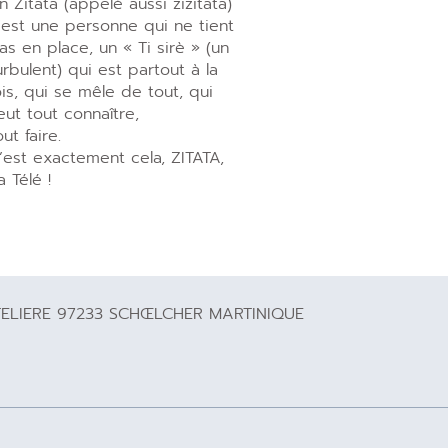
n Zitata (appelé aussi zizitata)
’est une personne qui ne tient
as en place, un « Ti sirè » (un
urbulent) qui est partout à la
ois, qui se mêle de tout, qui
eut tout connaître,
out faire.
’est exactement cela, ZITATA,
a Télé !
TELIERE 97233 SCHŒLCHER MARTINIQUE