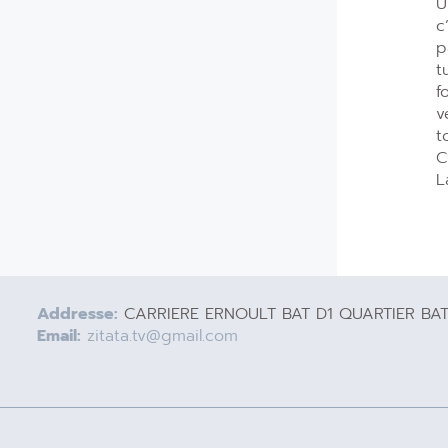
U
c
p
t
f
v
t
C
L
Addresse:
CARRIERE ERNOULT BAT D1 QUARTIER BA
Email:
zitata.tv@gmail.com