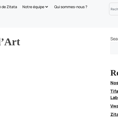
é de Zitata
Notre équipe
Qui sommes-nous ?
d’Art
Sea
Re
Nos
Tif
Lab
Vwa
Zit