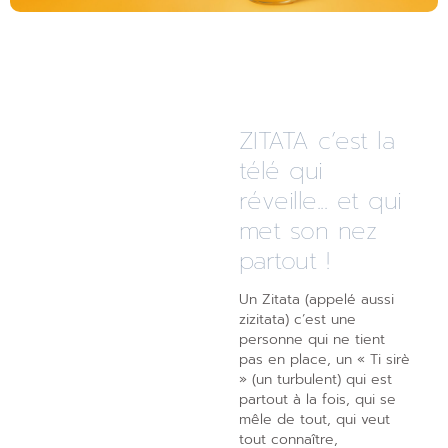
ZITATA c’est la
télé qui
réveille... et qui
met son nez
partout !
Un Zitata (appelé aussi
zizitata) c’est une
personne qui ne tient
pas en place, un « Ti sirè
» (un turbulent) qui est
partout à la fois, qui se
mêle de tout, qui veut
tout connaître,