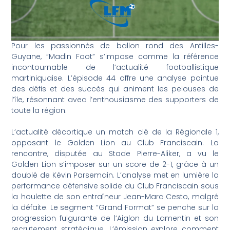
Pour les passionnés de ballon rond des Antilles-
Guyane, “Madin Foot” s’impose comme la référence
incontournable de l’actualité footballistique
martiniquaise. L’épisode 44 offre une analyse pointue
des défis et des succès qui animent les pelouses de
l’île, résonnant avec l’enthousiasme des supporters de
toute la région.
L’actualité décortique un match clé de la Régionale 1,
opposant le Golden Lion au Club Franciscain. La
rencontre, disputée au Stade Pierre-Aliker, a vu le
Golden Lion s’imposer sur un score de 2-1, grâce à un
doublé de Kévin Parsemain. L’analyse met en lumière la
performance défensive solide du Club Franciscain sous
la houlette de son entraîneur Jean-Marc Cesto, malgré
la défaite. Le segment “Grand Format” se penche sur la
progression fulgurante de l’Aiglon du Lamentin et son
recrutement stratégique. L’émission explore comment