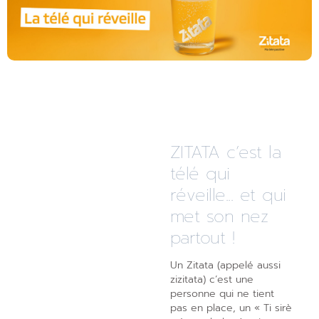
ZITATA c’est la
télé qui
réveille... et qui
met son nez
partout !
Un Zitata (appelé aussi
zizitata) c’est une
personne qui ne tient
pas en place, un « Ti sirè