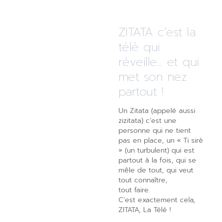
ZITATA c’est la
télé qui
réveille... et qui
met son nez
partout !
Un Zitata (appelé aussi
zizitata) c’est une
personne qui ne tient
pas en place, un « Ti sirè
» (un turbulent) qui est
partout à la fois, qui se
mêle de tout, qui veut
tout connaître,
tout faire.
C’est exactement cela,
ZITATA, La Télé !