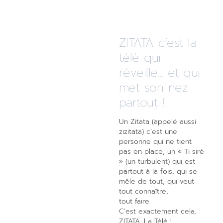
ZITATA c’est la
télé qui
réveille... et qui
met son nez
partout !
Un Zitata (appelé aussi
zizitata) c’est une
personne qui ne tient
pas en place, un « Ti sirè
» (un turbulent) qui est
partout à la fois, qui se
mêle de tout, qui veut
tout connaître,
tout faire.
C’est exactement cela,
ZITATA, La Télé !