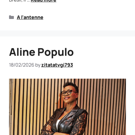
A l'antenne
Aline Populo
18/02/2026
by
zitatatvgi793