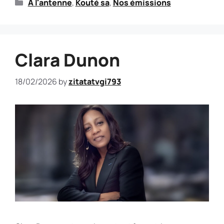
A l'antenne
,
Kouté sa
,
Nos émissions
Clara Dunon
18/02/2026
by
zitatatvgi793