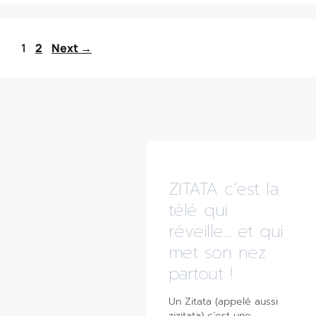
1
2
Next
→
ZITATA c’est la
télé qui
réveille... et qui
met son nez
partout !
Un Zitata (appelé aussi
zizitata) c’est une