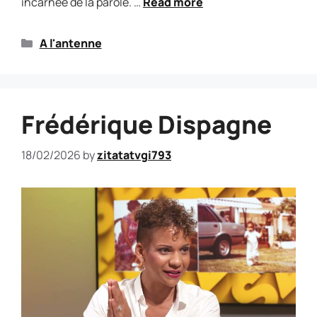
incarnée de la parole. …
Read more
A l'antenne
Frédérique Dispagne
18/02/2026
by
zitatatvgi793