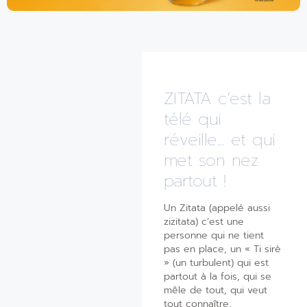
ZITATA c’est la
télé qui
réveille... et qui
met son nez
partout !
Un Zitata (appelé aussi
zizitata) c’est une
personne qui ne tient
pas en place, un « Ti sirè
» (un turbulent) qui est
partout à la fois, qui se
mêle de tout, qui veut
tout connaître,