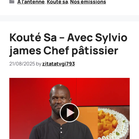
A l'antenne
,
Kouté sa
,
Nos émissions
Kouté Sa – Avec Sylvio
james Chef pâtissier
21/08/2025
by
zitatatvgi793